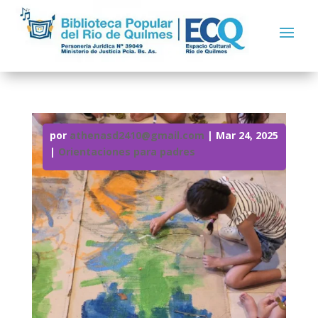
por
athenasd2410@gmail.com
|
Mar 24, 2025
|
Orientaciones para padres